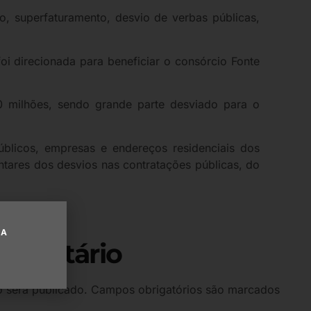
ção, superfaturamento, desvio de verbas públicas,
oi direcionada para beneficiar o consórcio Fonte
0 milhões, sendo grande parte desviado para o
blicos, empresas e endereços residenciais dos
ntares dos desvios nas contratações públicas, do
UA
omentário
 será publicado.
Campos obrigatórios são marcados