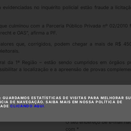
 evidenciadas no inquérito policial estão fraude a licita
que culminou com a Parceria Público Privada nº 02/2010 f
echt e OAS”, afirma a PF.
 valores que, corrigidos, podem chegar a mais de R$ 45
eitorais.
ral da 1ª Região – estão sendo cumpridos em órgãos pú
sibilitar a localização e a apreensão de provas compleme
: GUARDAMOS ESTATÍSTICAS DE VISITAS PARA MELHORAR S
ria
NCIA DE NAVEGAÇÃO. SAIBA MAIS EM NOSSA POLÍTICA DE
Deixe um c
DADE
CLICANDO AQUI
.
O seu endereço de e-mail não
com
*