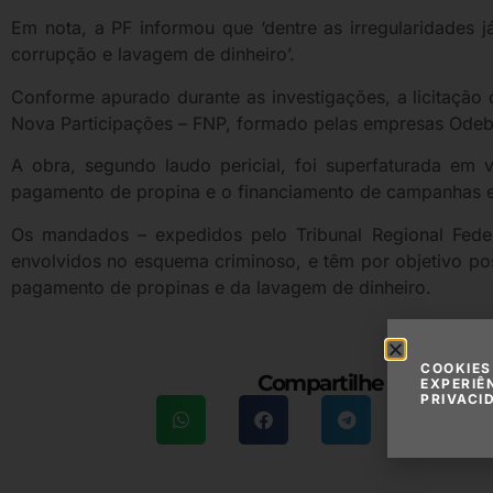
Em nota, a PF informou que ‘dentre as irregularidades já
corrupção e lavagem de dinheiro’.
Conforme apurado durante as investigações, a licitação 
Nova Participações – FNP, formado pelas empresas Odebr
A obra, segundo laudo pericial, foi superfaturada em
pagamento de propina e o financiamento de campanhas el
Os mandados – expedidos pelo Tribunal Regional Fede
envolvidos no esquema criminoso, e têm por objetivo pos
pagamento de propinas e da lavagem de dinheiro.
COOKIES
Compartilhe essa maté
EXPERIÊ
PRIVACI