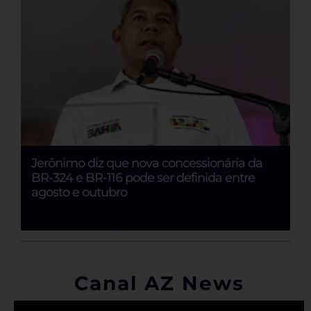
Jerônimo diz que nova concessionária da
E
BR-324 e BR-116 pode ser definida entre
Ju
o
agosto e outubro
Canal AZ News