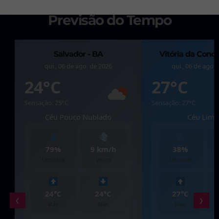
Previsão do Tempo
Salvador - BA
Vitória da Conqu
qui., 06 de ago. de 2026
qui., 06 de ago.
24°C
27°C
Sensação: 25°C
Sensação: 27°C
Céu Pouco Nublado
Céu Lim
79%
9 km/h
38%
Umidade
Vento
Umidade
24°C
24°C
27°C
❮
❯
Máx.
Mín.
Máx.