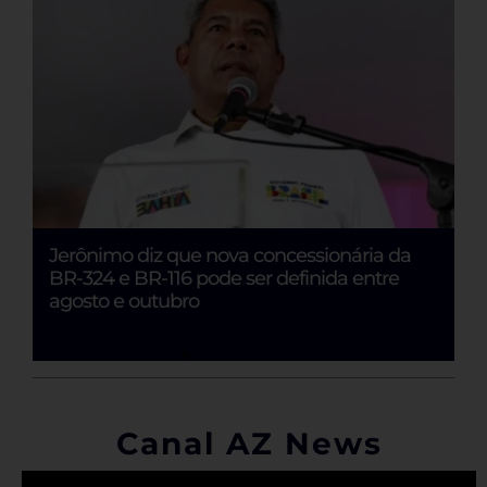
erônimo diz que nova concessionária da
Ex-prefei
R-324 e BR-116 pode ser definida entre
Justiça El
gosto e outubro
Canal AZ News