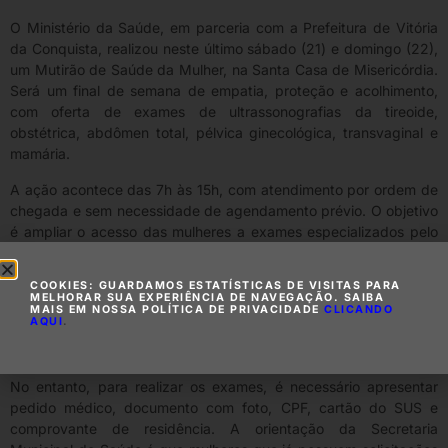
O Ministério da Saúde, em parceria com a Prefeitura de Vitória
da Conquista, realizou neste último sábado (21) e domingo (22),
um Mutirão de Saúde da Mulher, na Santa Casa de Misericórdia.
Será um final de semana de empatia, proteção e acolhimento,
com oferta de exames de ultrassonografias da tireoide,
obstétrica, abdômen total, pélvica ginecológica, transvaginal e
mamária.
A ação acontece das 7h às 15h, com atendimento por ordem de
chegada e sem necessidade de agendamento prévio. O objetivo
é ampliar o acesso das mulheres a exames especializados pelo
Sistema Único de Saúde (SUS), contribuindo para o diagnóstico
precoce e o cuidado com a saúde feminina.
COOKIES: GUARDAMOS ESTATÍSTICAS DE VISITAS PARA
MELHORAR SUA EXPERIÊNCIA DE NAVEGAÇÃO. SAIBA
No sábado (21), estão previstos 200 atendimentos de
MAIS EM NOSSA POLÍTICA DE PRIVACIDADE
CLICANDO
AQUI
.
ultrassonografia, já no domingo (22), serão disponibilizadas 300
ultrassonografias.
No entanto, para realizar os exames, é necessário apresentar
pedido médico, documento com foto, CPF, cartão do SUS e
comprovante de residência. A orientação da Secretaria