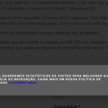
mprar uma casa em um condomínio fechado, mas uma das 
foi efetuado e cancelou o contrato”, afirmou ao G1.
cuarista bem sucedido, fechava vários negócios, mas não
ando fotos em jatos particulares, carros caros e ao lado de
úrbio de bipolaridade e negou algumas das acusações.
 disse que seu cliente foi lesado em R$ 500 mil. Segundo
 acreditar que estavam fazendo investimentos milionários
ria
Deixe um c
: GUARDAMOS ESTATÍSTICAS DE VISITAS PARA MELHORAR S
NCIA DE NAVEGAÇÃO. SAIBA MAIS EM NOSSA POLÍTICA DE
DADE
CLICANDO AQUI
.
O seu endereço de e-mail não
com
*
Comentário
*