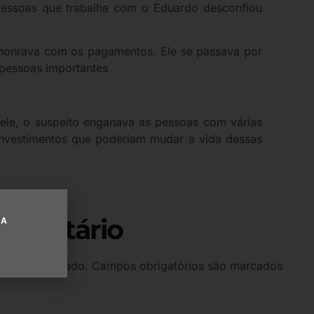
pessoas que trabalha com o Eduardo desconfiou
 honrava com os pagamentos. Ele se passava por
 pessoas importantes
 ele, o suspeito enganava as pessoas com várias
, investimentos que poderiam mudar a vida dessas
omentário
UA
 será publicado.
Campos obrigatórios são marcados