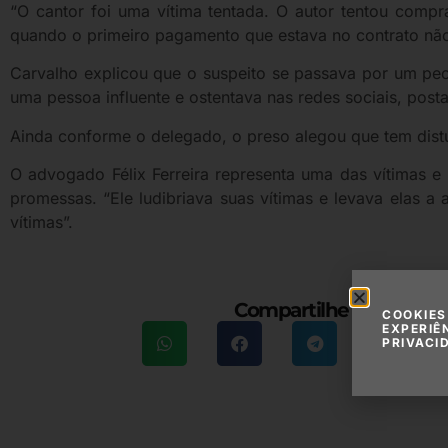
“O cantor foi uma vítima tentada. O autor tentou co
quando o primeiro pagamento que estava no contrato não 
Carvalho explicou que o suspeito se passava por um pe
uma pessoa influente e ostentava nas redes sociais, post
Ainda conforme o delegado, o preso alegou que tem dist
O advogado Félix Ferreira representa uma das vítimas e
promessas. “Ele ludibriava suas vítimas e levava elas a
vítimas”.
Compartilhe essa maté
COOKIES
EXPERIÊ
PRIVACI