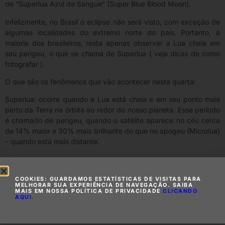
de “Superlua Azul de Sangue” (Super Blue Blood Moon).
Infelizmente, no Brasil o eclipse não será visto, com exceção de
algumas localidades do extremo norte do país. Portanto, à
maioria dos brasileiros, resta apenas observar a Lua cheia em
seu perigeu, o que se chama de Superlua ( veja dicas de como
fotografar ).
O que são os fenômenos que vão acontecer nesta quarta:
Superlua: ocorre quando a Lua está cheia e em seu ponto mais
perto da Terra na órbita ao redor do nosso planeta. Esse período
é chamado de perigeu, quando o satélite aparece no céu cerca
de 14% maior e 30% mais brilhante do que no apogeu (Microlua)
– quando está mais distante.
Lua Azul: apelido dado à segunda lua cheia que acontece em um
mesmo mês. Por ser apenas uma referência ao calendário, não
COOKIES: GUARDAMOS ESTATÍSTICAS DE VISITAS PARA
tem de fato uma relação com alguma alteração de cor ou
MELHORAR SUA EXPERIÊNCIA DE NAVEGAÇÃO. SAIBA
aparência do satélite.
MAIS EM NOSSA POLÍTICA DE PRIVACIDADE
CLICANDO
AQUI
.
Eclipse lunar: ocorre quando a Lua passa pela sombra da Terra,
o que não ocorre todos os meses porque a órbita da Lua está