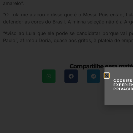
amarelo”.
“O Lula me atacou e disse que é o Messi. Pois então, Lul
defender as cores do Brasil. A minha seleção não é a Arge
“Aviso ao Lula que ele pode se candidatar porque vai 
Paulo”, afirmou Doria, quase aos gritos, à plateia de empr
Compartilhe essa maté
COOKIES
EXPERIÊ
PRIVACI