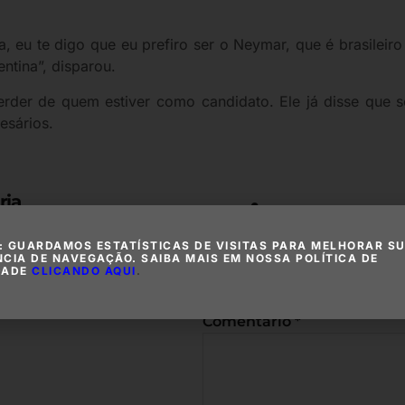
a, eu te digo que eu prefiro ser o Neymar, que é brasilei
ntina”, disparou.
perder de quem estiver como candidato. Ele já disse que
esários.
ria
Deixe um c
: GUARDAMOS ESTATÍSTICAS DE VISITAS PARA MELHORAR S
NCIA DE NAVEGAÇÃO. SAIBA MAIS EM NOSSA POLÍTICA DE
O seu endereço de e-mail não
DADE
CLICANDO AQUI
.
com
*
Comentário
*