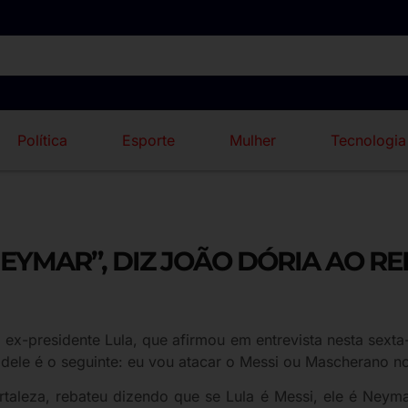
Política
Esporte
Mulher
Tecnologia
 NEYMAR”, DIZ JOÃO DÓRIA AO R
x-presidente Lula, que afirmou em entrevista nesta sexta-f
el dele é o seguinte: eu vou atacar o Messi ou Mascherano no
rtaleza, rebateu dizendo que se Lula é Messi, ele é Neymar