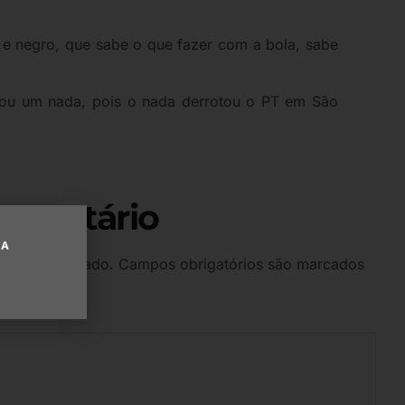
ro e negro, que sabe o que fazer com a bola, sabe
 sou um nada, pois o nada derrotou o PT em São
omentário
UA
 será publicado.
Campos obrigatórios são marcados