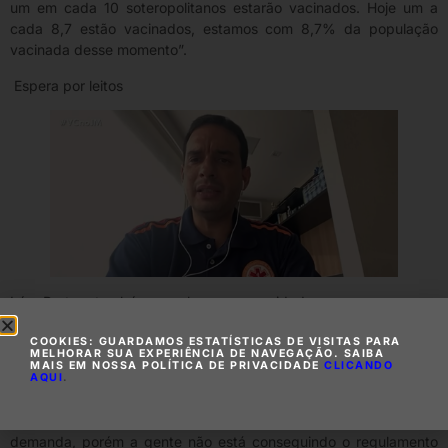
um em cada 10 soteropolitanos estarão vacinados. Hoje um a
cada 8,7 estão vacinados, estamos com 8,7% da população
vacinada desse momento”.
Espera por leitos
Léo Prates também revelou que a cidade encara um novo
problema. Segundo o secretário, 60 pessoas aguardavam por
COOKIES: GUARDAMOS ESTATÍSTICAS DE VISITAS PARA
leitos nesta quinta, porque o número de altas nos últimos dias
MELHORAR SUA EXPERIÊNCIA DE NAVEGAÇÃO. SAIBA
tem caído.
MAIS EM NOSSA POLÍTICA DE PRIVACIDADE
CLICANDO
AQUI
.
“Nós estamos hoje vivendo um novo problema, cada dia aparece
um problema diferente. Houve uma queda expressiva da
demanda, porém a gente não está conseguindo o regulamento