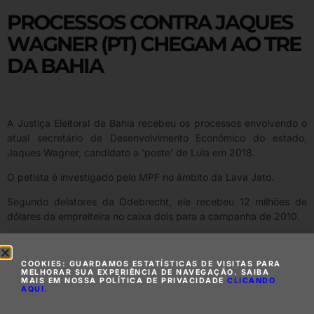
PROCESSOS CONTRA JAQUES
WAGNER (PT) CHEGAM AO TRE
DA BAHIA
A Justiça Eleitoral da Bahia recebeu os processos envolvendo o
atual secretário de Desenvolvimento Econômico do estado,
Jaques Wagner, candidato a ‘poste’ de Lula em 2018.
O petista é investigado pelo MPF no âmbito da Lava Jato.
Segundo delatores da Odebrecht, ele recebeu 12 milhões de
dólares da empreiteira no caixa dois para a campanha de 2010.
O atual vice-governador, João Leão (PP), também é investigado.
COOKIES: GUARDAMOS ESTATÍSTICAS DE VISITAS PARA
MELHORAR SUA EXPERIÊNCIA DE NAVEGAÇÃO. SAIBA
MAIS EM NOSSA POLÍTICA DE PRIVACIDADE
CLICANDO
AQUI
.
Compartilhe essa matéria