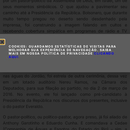
por um pastor-político da Assembleia de Deus, em Israel, um de
seus momentos simbólicos. O que ajudou a pavimentar seu
caminho até a Presidência da República. Bolsonaro, que durante
muito tempo pregou no deserto sendo desdenhado pela
imprensa, foi construindo a imagem falando em cultos e
recebendo cobertura simpática em programas de rádio e TV
ligados às igrejas.
COOKIES: GUARDAMOS ESTATÍSTICAS DE VISITAS PARA
Vale lembrar que sua esposa, Michelle “Por-que-Queiroz-
MELHORAR SUA EXPERIÊNCIA DE NAVEGAÇÃO. SAIBA
depositou-R$ 89 mil-na-sua-conta?” Bolsonaro é evangélica.
MAIS EM NOSSA POLÍTICA DE PRIVACIDADE
CLICANDO
AQUI
.
O presidente disputou à eleição de 2018 pelo PSL. Mas foi filiado
ao PSC nos dois anos anteriores. Dois meses antes de afundar
nas águas do Jordão, foi estrela de outra cerimônia, dessa vez
em um lotado auditório Nereu Ramos, na Câmara dos
Deputados, para sua filiação ao partido, no dia 2 de março de
2016. No evento, ele foi lançado como pré-candidato à
Presidência da República nos discursos dos presentes, inclusive
o do pastor Everaldo.
O pastor-político, ou político-pastor, agora preso, já foi aliado de
Anthony Garotinho e Eduardo Cunha. E comandava a Cedae
(Companhia de Águas e Esgotos do Estado do Rio) – sim, a