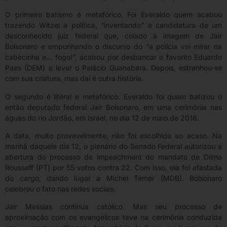
O primeiro batismo é metafórico. Foi Everaldo quem acabou
trazendo Witzel à política, “inventando” a candidatura de um
desconhecido juiz federal que, colado à imagem de Jair
Bolsonaro e empunhando o discurso do “a polícia vai mirar na
cabecinha e… fogo!”, acabou por desbancar o favorito Eduardo
Paes (DEM) e levar o Palácio Guanabara. Depois, estranhou-se
com sua criatura, mas daí é outra história.
O segundo é literal e metafórico. Everaldo foi quem batizou o
então deputado federal Jair Bolsonaro, em uma cerimônia nas
águas do rio Jordão, em Israel, no dia 12 de maio de 2016.
A data, muito provavelmente, não foi escolhida ao acaso. Na
manhã daquele dia 12, o plenário do Senado Federal autorizou a
abertura do processo de impeachment do mandato de Dilma
Rousseff (PT) por 55 votos contra 22. Com isso, ela foi afastada
do cargo, dando lugar a Michel Temer (MDB). Bolsonaro
celebrou o fato nas redes sociais.
Jair Messias continua católico. Mas seu processo de
aproximação com os evangélicos teve na cerimônia conduzida