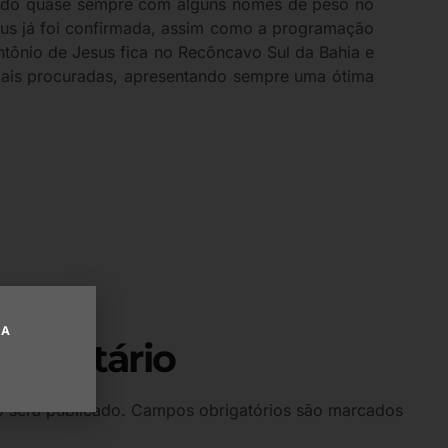
ando quase sempre com alguns nomes de peso no
esus já foi confirmada, assim como a programação
Antônio de Jesus fica no Recôncavo Sul da Bahia e
 mais procuradas, apresentando sempre uma ótima
UA
omentário
 será publicado.
Campos obrigatórios são marcados