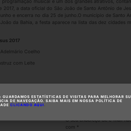
a programação musical é um dos grandes atrativos, cont
de 2017, a data oficial do São João de Santo Antônio de J
 junho e encerra no dia 25 de junho.O município de Santo 
 João da Bahia, a festa aparece na lista das dez cidades
esus 2017
Adelmário Coelho
astruz com Leite
: GUARDAMOS ESTATÍSTICAS DE VISITAS PARA MELHORAR S
ria
Deixe um c
NCIA DE NAVEGAÇÃO. SAIBA MAIS EM NOSSA POLÍTICA DE
DADE
CLICANDO AQUI
.
O seu endereço de e-mail não
com
*