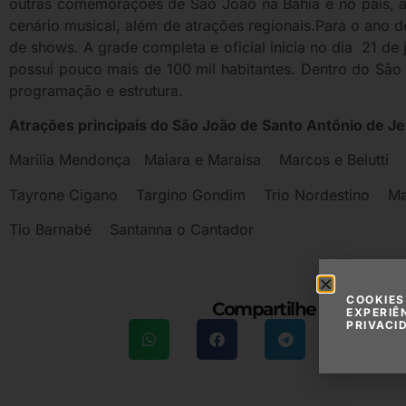
outras comemorações de São João na Bahia e no país, 
cenário musical, além de atrações regionais.Para o ano 
de shows. A grade completa e oficial inicia no dia 21 de
possui pouco mais de 100 mil habitantes. Dentro do São
programação e estrutura.
Atrações principais do São João de Santo Antônio de J
Marília Mendonça Maiara e Maraísa Marcos e Belutti 
Tayrone Cigano Targino Gondim Trio Nordestino M
Tio Barnabé Santanna o Cantador
COOKIES
Compartilhe essa maté
EXPERIÊ
PRIVACI