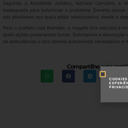
Segundo o Assistente Jurídico, Adriano Carvalho, a r
inadequada para solucionar o problema. Deveria ajuizar
das atividades aos quais estão relacionados, desde o de
Para o prefeito Lula Brandão, o resgate dos veículos é um
quais ações poderíamos tomar. Solicitamos a devolução 
de ambulâncias e dos demais automóveis necessários e mu
Compartilhe essa maté
COOKIES
EXPERIÊ
PRIVACI