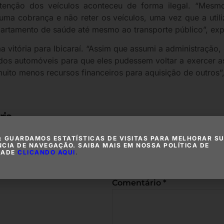
etenção dos veículos aconteceu de forma ilegal. “Mesm
 uma cobrança e não reter os veículos, uma vez que a util
partamento de saúde até mesmo ao transporte público”, exp
a vitória para Ibicaraí. “Assim que assumi a administração,
dos automóveis para que eles pudessem voltar a exercer a
ito menos recursos financeiros para aquisição de outros”
ria
Deixe um c
: GUARDAMOS ESTATÍSTICAS DE VISITAS PARA MELHORAR S
NCIA DE NAVEGAÇÃO. SAIBA MAIS EM NOSSA POLÍTICA DE
O seu endereço de e-mail não
DADE
CLICANDO AQUI
.
com
*
Comentário
*