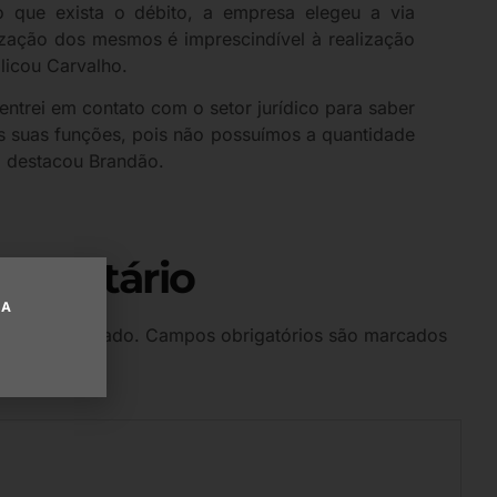
o que exista o débito, a empresa elegeu a via
ização dos mesmos é imprescindível à realização
licou Carvalho.
 entrei em contato com o setor jurídico para saber
s suas funções, pois não possuímos a quantidade
, destacou Brandão.
omentário
UA
 será publicado.
Campos obrigatórios são marcados