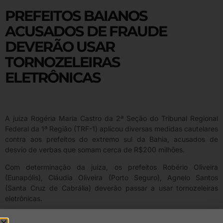
PREFEITOS BAIANOS
ACUSADOS DE FRAUDE
DEVERÃO USAR
TORNOZELEIRAS
ELETRÔNICAS
A juíza Rogéria Maria Castro da 2ª Seção do Tribunal Regional
Federal da 1ª Região (TRF-1) aplicou diversas medidas cautelares
contra aos prefeitos do extremo sul da Bahia, acusados de
desvio de verbas que somam cerca de R$200 milhões.
Com determinação da juíza, os prefeitos Robério Oliveira
(Eunapólis), Cláudia Oliveira (Porto Seguro), Agnelo Santos
(Santa Cruz de Cabrália) deverão passar a usar tornozeleiras
eletrônicas.
A magistrada também suspendeu o exercício da função pública