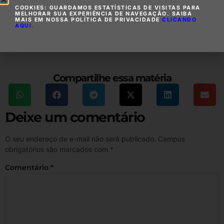
ou de atividade de natureza econômica ou financeira dos
COOKIES: GUARDAMOS ESTATÍSTICAS DE VISITAS PARA
prefeitos. De acordo com Rogéria, as medidas cautelares
MELHORAR SUA EXPERIÊNCIA DE NAVEGAÇÃO. SAIBA
MAIS EM NOSSA POLÍTICA DE PRIVACIDADE
CLICANDO
substituem um pedido de prisão preventiva, que só deve ser
AQUI
.
decretada em situações extremas.
Compartilhe essa matéria
Deixe um comentário
O seu endereço de e-mail não será publicado.
Campos
obrigatórios são marcados com
*
Comentário
*