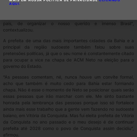
MAIS EM NOSSA POLÍTICA DE PRIVACIDADE
CLICANDO
“Caiado vem trazendo uma proposta de união. Sentimos e
AQUI
.
vamos criar condições para que esse país possa crescer e sair
dessa crise. Ele tem todas as condições, sim, de organizar o
país, de organizar o nosso querido e imenso Brasil”,
contextualizou.
A prefeita de uma das mais importantes cidades da Bahia e a
principal da região sudoeste também falou sobre suas
pretensões políticas, já que o seu nome é constantemente citado
para ocupar a vice na chapa de ACM Neto na eleição para o
governo do Estado.
“As pessoas comentam, né, nunca houve um convite formal,
acho que também é muito cedo para Bahia estar formando
chapa. Não é esse o momento de Neto se posicionar quais serão
essas pessoas que irão marchar com ele. Me sinto bastante
honrada pela lembrança das pessoas porque isso só fortalece
ainda mais esse trabalho que a gente vem fazendo no sudoeste
baiano, em Vitória da Conquista. Mas fui eleita prefeita de Vitória
da Conquista no ano passado e o meu desejo é de continuar
prefeita até 2028 como o povo de Conquista assim decidiu”,
afirmou.