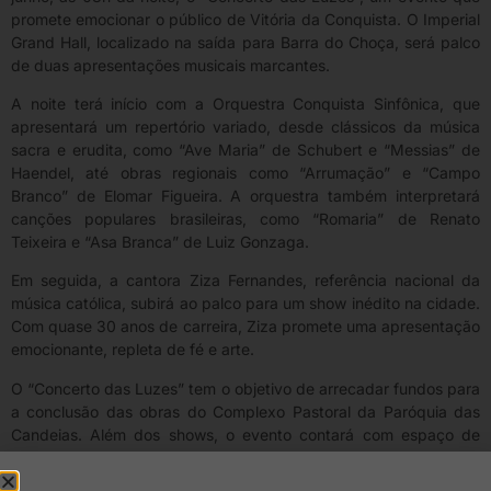
promete emocionar o público de Vitória da Conquista. O Imperial
Grand Hall, localizado na saída para Barra do Choça, será palco
de duas apresentações musicais marcantes.
A noite terá início com a Orquestra Conquista Sinfônica, que
apresentará um repertório variado, desde clássicos da música
sacra e erudita, como “Ave Maria” de Schubert e “Messias” de
Haendel, até obras regionais como “Arrumação” e “Campo
Branco” de Elomar Figueira. A orquestra também interpretará
canções populares brasileiras, como “Romaria” de Renato
Teixeira e “Asa Branca” de Luiz Gonzaga.
Em seguida, a cantora Ziza Fernandes, referência nacional da
música católica, subirá ao palco para um show inédito na cidade.
Com quase 30 anos de carreira, Ziza promete uma apresentação
emocionante, repleta de fé e arte.
O “Concerto das Luzes” tem o objetivo de arrecadar fundos para
a conclusão das obras do Complexo Pastoral da Paróquia das
Candeias. Além dos shows, o evento contará com espaço de
alimentação, cabine fotográfica e ambientes preparados para
toda a família.