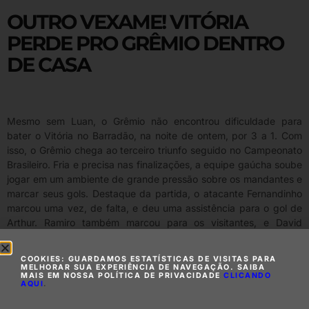
OUTRO VEXAME! VITÓRIA
PERDE PRO GRÊMIO DENTRO
DE CASA
Mesmo sem Luan, o Grêmio não encontrou dificuldade para
bater o Vitória no Barradão, na noite de ontem, por 3 a 1. Com
isso, o Grêmio chega ao terceiro triunfo seguido no Campeonato
Brasileiro. Fria e precisa nas finalizações, a equipe gaúcha soube
jogar em um ambiente de grande pressão sobre os mandantes e
marcar seus gols. Destaque da partida, o atacante Fernandinho
marcou uma vez, de falta, e deu uma assistência para o gol de
Arthur. Ramiro também marcou para os visitantes, e David
descontou para o Vitória.
COOKIES: GUARDAMOS ESTATÍSTICAS DE VISITAS PARA
MELHORAR SUA EXPERIÊNCIA DE NAVEGAÇÃO. SAIBA
MAIS EM NOSSA POLÍTICA DE PRIVACIDADE
CLICANDO
AQUI
.
Compartilhe essa matéria