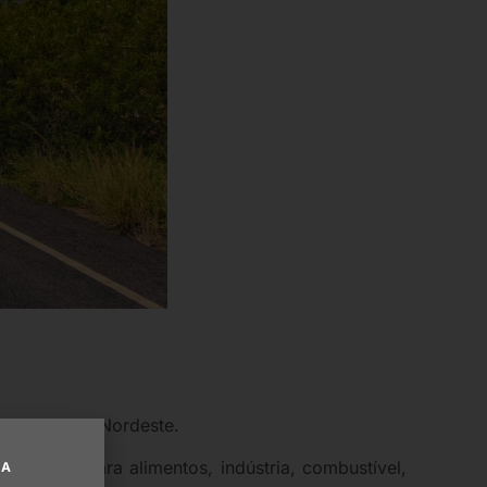
 Sudeste e o Nordeste.
culação para alimentos, indústria, combustível,
UA