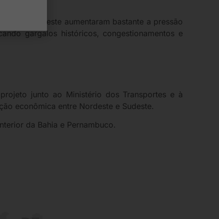
stica do Nordeste aumentaram bastante a pressão
cando gargalos históricos, congestionamentos e
ojeto junto ao Ministério dos Transportes e à
ação econômica entre Nordeste e Sudeste.
nterior da Bahia e Pernambuco.