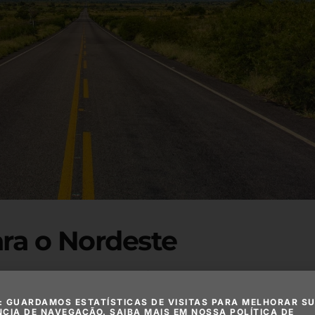
ara o Nordeste
s do Brasil e possui papel fundamental na ligação entre o
ias vindas do Sudeste e também funciona como eixo de cir
: GUARDAMOS ESTATÍSTICAS DE VISITAS PARA MELHORAR S
NCIA DE NAVEGAÇÃO. SAIBA MAIS EM NOSSA POLÍTICA DE