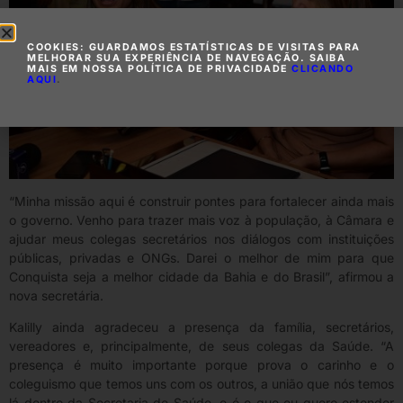
COOKIES: GUARDAMOS ESTATÍSTICAS DE VISITAS PARA
MELHORAR SUA EXPERIÊNCIA DE NAVEGAÇÃO. SAIBA
MAIS EM NOSSA POLÍTICA DE PRIVACIDADE
CLICANDO
AQUI
.
“Minha missão aqui é construir pontes para fortalecer ainda mais
o governo. Venho para trazer mais voz à população, à Câmara e
ajudar meus colegas secretários nos diálogos com instituições
públicas, privadas e ONGs. Darei o melhor de mim para que
Conquista seja a melhor cidade da Bahia e do Brasil”, afirmou a
nova secretária.
Kalilly ainda agradeceu a presença da família, secretários,
vereadores e, principalmente, de seus colegas da Saúde. “A
presença é muito importante porque prova o carinho e o
coleguismo que temos uns com os outros, a união que nós temos
lá dentro da Secretaria de Saúde, e é o que eu quero estender