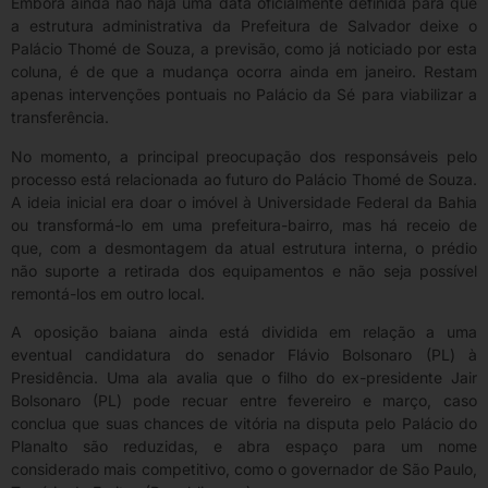
Embora ainda não haja uma data oficialmente definida para que
a estrutura administrativa da Prefeitura de Salvador deixe o
Palácio Thomé de Souza, a previsão, como já noticiado por esta
coluna, é de que a mudança ocorra ainda em janeiro. Restam
apenas intervenções pontuais no Palácio da Sé para viabilizar a
transferência.
No momento, a principal preocupação dos responsáveis pelo
processo está relacionada ao futuro do Palácio Thomé de Souza.
A ideia inicial era doar o imóvel à Universidade Federal da Bahia
ou transformá-lo em uma prefeitura-bairro, mas há receio de
que, com a desmontagem da atual estrutura interna, o prédio
não suporte a retirada dos equipamentos e não seja possível
remontá-los em outro local.
A oposição baiana ainda está dividida em relação a uma
eventual candidatura do senador Flávio Bolsonaro (PL) à
Presidência. Uma ala avalia que o filho do ex-presidente Jair
Bolsonaro (PL) pode recuar entre fevereiro e março, caso
conclua que suas chances de vitória na disputa pelo Palácio do
Planalto são reduzidas, e abra espaço para um nome
considerado mais competitivo, como o governador de São Paulo,