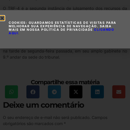
O TRF-4 é a segunda instância de julgamento dos recursos da
Operação Lava Jato. Até quinta-feira, em três anos e cinco
meses de força-tarefa, 741 processos já haviam chegado lá, 635
COOKIES: GUARDAMOS ESTATÍSTICAS DE VISITAS PARA
dos quais baixados. Entre os que estão na iminência de dar
MELHORAR SUA EXPERIÊNCIA DE NAVEGAÇÃO. SAIBA
MAIS EM NOSSA POLÍTICA DE PRIVACIDADE
CLICANDO
entrada está a apelação da defesa do ex-presidente Lula contra
AQUI
.
a sentença de Moro, a ser julgada pela 8.ª Turma, composta por
três desembargadores. O presidente do TRF-4 recebeu o Estado
na tarde de segunda-feira passada, em seu amplo gabinete no
9.º andar da sede do tribunal.
Compartilhe essa matéria
Deixe um comentário
O seu endereço de e-mail não será publicado.
Campos
obrigatórios são marcados com
*