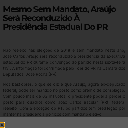
Mesmo Sem Mandato, Araújo
Será Reconduzido À
Presidência Estadual Do PR
Não reeleito nas eleições de 2018 e sem mandato neste ano,
José Carlos Araújo será reconduzido à presidência da Executiva
estadual do PR durante convenção do partido nesta sexta-feira
(15). A informação foi confirmada pelo líder do PR na Câmara dos
Deputados, José Rocha (PR).
Nos bastidores, o que se diz é que Araújo, agora ex-deputado
federal, pode ser mantido no posto como prêmio de consolação.
Com pouco mais de 63 mil votos, o presidente poderia perder o
posto para quadros como João Carlos Bacelar (PR), federal
reeleito. Com a exceção do PT, os partidos têm predileção por
manter na presidência políticos com mandato eletivo.
No comando do PR na Bahia, Araújo abriu diálogo nas eleições