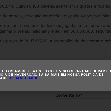
.002,44. Outros 6468 bilhetes acertaram a quadra e ficarã
ia do sorteio, em qualquer lotérica do país. A aposta mínim
cordo com o número de dezenas jogadas e do tipo de apos
ganhar o prêmio milionário é de 1 em 50.063.860, segundo
o preço de R$ 17.517,50, a probabilidade de acertar o pr
ria
Deixe um c
: GUARDAMOS ESTATÍSTICAS DE VISITAS PARA MELHORAR S
NCIA DE NAVEGAÇÃO. SAIBA MAIS EM NOSSA POLÍTICA DE
DADE
CLICANDO AQUI
.
O seu endereço de e-mail não
com
*
Comentário
*