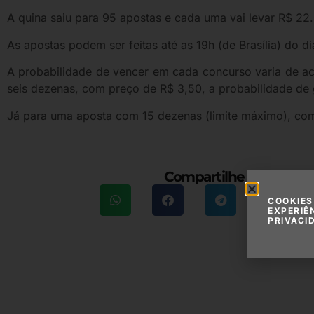
A quina saiu para 95 apostas e cada uma vai levar R$ 22
As apostas podem ser feitas até as 19h (de Brasília) do d
A probabilidade de vencer em cada concurso varia de a
seis dezenas, com preço de R$ 3,50, a probabilidade de 
Já para uma aposta com 15 dezenas (limite máximo), com 
Compartilhe essa maté
COOKIES
EXPERIÊ
PRIVACI