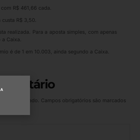
o com R$ 461,66 cada.
a custa R$ 3,50.
ta realizada. Para a aposta simples, com apenas
 a Caixa.
êmio é de 1 em 10.003, ainda segundo a Caixa.
omentário
UA
 será publicado.
Campos obrigatórios são marcados