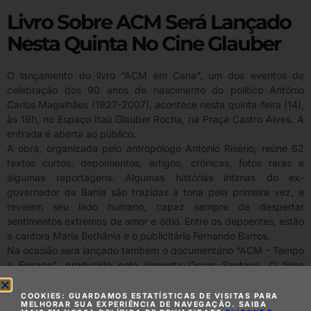
Livro Sobre ACM Será Lançado
Nesta Quinta No Cine Glauber
O lançamento do livro “ACM em Cena”, um dos eventos de
celebração dos 90 anos de nascimento do político Antônio
Carlos Magalhães (1927-2007), acontece nesta quinta-feira (14),
às 19h, no Espaço Itaú Glauber Rocha, na Praça Castro Alves. A
entrada é aberta ao público.
A obra, organizada pelo antropólogo Antonio Risério, reúne 62
textos curtos, depoimentos, artigos, crônicas, fotos raras e
algumas reportagens. Algumas histórias íntimas do ex-
governador da Bahia são trazidas à tona pela primeira vez, e
revelam seu lado humano, capaz sempre de despertar
sentimentos extremos de amor e ódio. Entre os depoentes, estão
a cantora Maria Bethânia e o publicitário Fernando Barros.
Na ocasião será lançado também o documentário “ACM – Tempo
e Espaço”, produzido pelo cineasta Oscar Santana. O filme
chegou a ser assistido e aprovado pelo próprio ACM, pouco mais
de um mês antes de morrer, no dia 20 de julho de 2007, vítima
COOKIES: GUARDAMOS ESTATÍSTICAS DE VISITAS PARA
MELHORAR SUA EXPERIÊNCIA DE NAVEGAÇÃO. SAIBA
de uma insuficiência cardíaca.