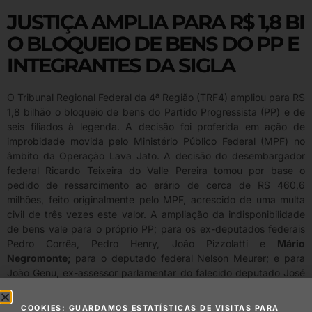
JUSTIÇA AMPLIA PARA R$ 1,8 BI
O BLOQUEIO DE BENS DO PP E
INTEGRANTES DA SIGLA
O Tribunal Regional Federal da 4ª Região (TRF4) ampliou para R$
1,8 bilhão o bloqueio de bens do Partido Progressista (PP) e de
seis filiados à legenda. A decisão foi proferida em ação de
improbidade movida pelo Ministério Público Federal (MPF) no
âmbito da Operação Lava Jato. A decisão do desembargador
federal Ricardo Teixeira do Valle Pereira tomou por base o
pedido de ressarcimento ao erário de cerca de R$ 460,6
milhões, feito originalmente pelo MPF, acrescido de uma multa
civil de três vezes este valor. A ampliação da indisponibilidade
de bens vale para o próprio PP; para os ex-deputados federais
Pedro Corrêa, Pedro Henry, João Pizzolatti e
Mário
Negromonte;
para o deputado federal Nelson Meurer; e para
João Genu, ex-assessor parlamentar do falecido deputado José
Janene. “Neste momento processual, entendo que a constrição
deverá incidir sobre o patrimônio de cada réu, nos termos
COOKIES: GUARDAMOS ESTATÍSTICAS DE VISITAS PARA