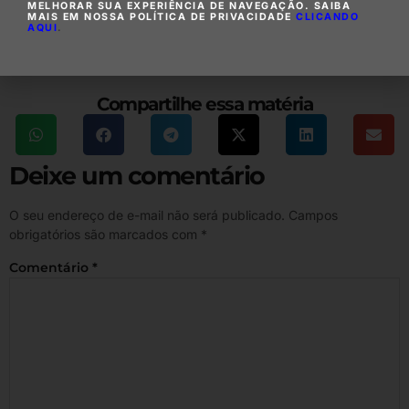
postulados pelo MPF, de modo a assegurar a totalidade da lesão
MELHORAR SUA EXPERIÊNCIA DE NAVEGAÇÃO. SAIBA
MAIS EM NOSSA POLÍTICA DE PRIVACIDADE
CLICANDO
ao erário”, afirmou o desembargador em sua decisão.
AQUI
.
Compartilhe essa matéria
Deixe um comentário
O seu endereço de e-mail não será publicado.
Campos
obrigatórios são marcados com
*
Comentário
*