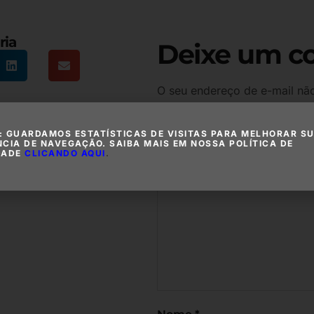
ria
Deixe um c
O seu endereço de e-mail não
com
*
: GUARDAMOS ESTATÍSTICAS DE VISITAS PARA MELHORAR S
Comentário
*
NCIA DE NAVEGAÇÃO. SAIBA MAIS EM NOSSA POLÍTICA DE
DADE
CLICANDO AQUI
.