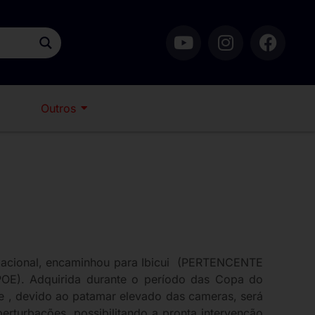
Outros
nizacional, encaminhou para Ibicui (PERTENCENTE
OE). Adquirida durante o período das Copa do
e , devido ao patamar elevado das cameras, será
erturbações, possibilitando a pronta intervenção