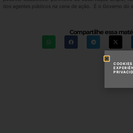
dos agentes públicos na cena de ação. É o Governo do e
Compartilhe essa maté
COOKIES
EXPERIÊ
PRIVACI