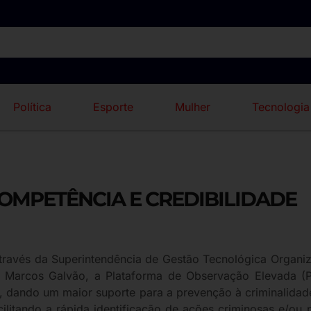
Política
Esporte
Mulher
Tecnologia
COMPETÊNCIA E CREDIBILIDADE
 através da Superintendência de Gestão Tecnológica Orga
Marcos Galvão, a Plataforma de Observação Elevada (P
 dando um maior suporte para a prevenção à criminalidad
ilitando a rápida identificação de ações criminosas e/ou p