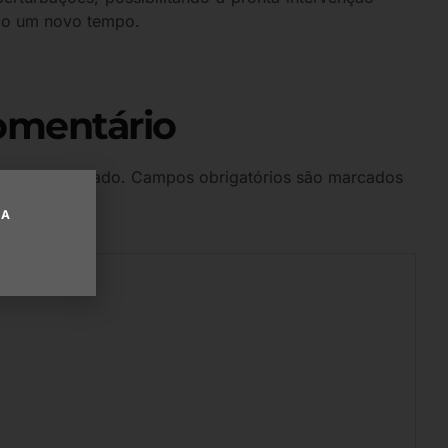
ndo um novo tempo.
omentário
 será publicado.
Campos obrigatórios são marcados
UA