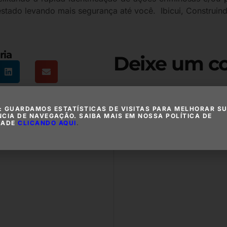
stado levando mais segurança até você. Ibicui, Construi
ria
Deixe um c
O seu endereço de e-mail não
com
*
: GUARDAMOS ESTATÍSTICAS DE VISITAS PARA MELHORAR S
NCIA DE NAVEGAÇÃO. SAIBA MAIS EM NOSSA POLÍTICA DE
Comentário
*
DADE
CLICANDO AQUI
.