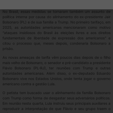
diferentes países.
No Brasil, essas medidas se tornaram também um assunto de
política interna por causa do alinhamento do ex-presidente Jair
Bolsonaro (PL) e de sua família a Trump. No primeiro tarifaço, em
2025, as autoridades americanas mencionaram como motivo
“ataques insidiosos do Brasil às eleições livres e aos direitos
fundamentais de liberdade de expressão dos americanos” e
citou o processo que, meses depois, condenaria Bolsonaro a
prisão.
As novas ameaças de tarifa vêm poucos dias depois de o filho
mais velho de Bolsonaro, o senador e pré-candidato a presidente
Flávio Bolsonaro (PL-RJ), ter reuniões com Trump e outras
autoridades americanas. Além disso, o ex-deputado Eduardo
Bolsonaro vive nos Estados Unidos, onde tenta jogar o governo
americano contra a gestão Lula.
O petista tem buscado usar o alinhamento da família Bolsonaro
com Trump como forma de desgastar seus adversários políticos.
Em reunião nesta quarta, Lula instruiu seus principais auxiliares a
reproduzir a interpretação de que Flávio e seu grupo traem o