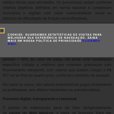
médico iniciou suas atividades. Os percentuais variam conforme
critérios objetivos definidos em norma nacional e consideram
municípios e regiões com maior vulnerabilidade social ou
histórico de dificuldade de fixação de profissionais.
O valor de referência atual da bolsa do Mais Médicos é de R$
12.426 por mês. Em áreas de maior vulnerabilidade nas regiões
COOKIES: GUARDAMOS ESTATÍSTICAS DE VISITAS PARA
Norte, Nordeste e Centro-Oeste, os médicos receberão até 119
MELHORAR SUA EXPERIÊNCIA DE NAVEGAÇÃO. SAIBA
MAIS EM NOSSA POLÍTICA DE PRIVACIDADE
CLICANDO
mil – o equivalente a 20% do valor da bolsa multiplicado por
AQUI
.
quatro anos (48 meses). Em outras áreas de difícil fixação, o
valor estimado é de aproximadamente R$ 60 mil no mesmo
período – 10% do valor da bolsa. Há ainda uma modalidade
específica voltada a médicos que cursaram graduação com
financiamento estudantil, com valores que podem chegar a R$
477 mil ao final de quatro anos, conforme o território de atuação.
Em todos os casos, são valores indenizatórios pagos diretamente
ao profissional, sem efeitos trabalhistas ou previdenciários.
Processo digital, transparente e rastreável
O pedido de indenização deve ser feito obrigatoriamente
na
página do Mais Médicos
, a partir de fevereiro. Para dar