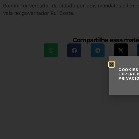
Bonfim foi vereador da cidade por dois mandatos e tem 
vaia no governador Rui Costa.
Compartilhe essa maté
COOKIES
EXPERIÊ
PRIVACI