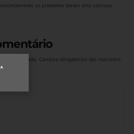
 pronunciamento os presentes deram uma calorosa
omentário
 será publicado.
Campos obrigatórios são marcados
UA