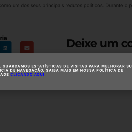
como um dos seus principais redutos políticos. Durante o
ria
Deixe um c
O seu endereço de e-mail não
com
*
: GUARDAMOS ESTATÍSTICAS DE VISITAS PARA MELHORAR S
NCIA DE NAVEGAÇÃO. SAIBA MAIS EM NOSSA POLÍTICA DE
DADE
CLICANDO AQUI
.
Comentário
*