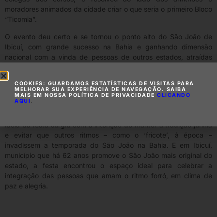
moradores animados da cidade criar o que seria o primeiro Bloco
“Ticomia”.
O evento deu certo e se tornou o ponto alto do São João de
Ibicuí, com grande sucesso na Bahia e ganhando dimensão
nacional com a vinda de pessoas de outros estados, atraídas
pela tradição da cultura junina e a repercussão da qualidade dos
serviços oferecidos.
COOKIES: GUARDAMOS ESTATÍSTICAS DE VISITAS PARA
MELHORAR SUA EXPERIÊNCIA DE NAVEGAÇÃO. SAIBA
O produtor Lourival Dourado Filho, mais conhecido como
MAIS EM NOSSA POLÍTICA DE PRIVACIDADE
CLICANDO
AQUI
.
Douradinho, destaca que o Ticomia tem como compromisso
valorizar o forró e as raízes da cultura nordestina. Lembra que a
ideia da festa surgiu com a intenção de manter a tradição junina
e evitar que outros ritmos – como o ‘fricote’, à época –
invadissem a temporada do São João na Bahia. E em Ibicuí,
município que há 62 anos promove o São João mais original do
estado, a festa encontrou o espaço ideal para celebrar a
integração das pessoas que amam o ritmo forró, em clima de
paz e alegria.