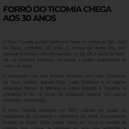
FORRÓ DO TICOMIA CHEGA
AOS 30 ANOS
O Forró Ticomia, a mais tradicional festa de camisa do São João
da Bahia, completa 30 anos. O arrasta-pé deste ano será
especial e contará com oito bandas, no dia 24, a partir do meio-
dia, na Fazenda Eldorado, localizada a quatro quilômetros do
centro de Ibicuí.
A celebração terá Saia Rodada, Mastruz com Leite, Cavaleiros
do Forró, Lordão, Gabriel Diniz, Luan Estilizado e as duplas
sertanejas Maiara & Maraísa e César Menotti & Fabiano. A
promessa é de 12 horas de produção musical nos palcos
montados na Eldorado.
A festa Ticomia começou em 1987, quando um grupo de
estudantes de Agronomia e Veterinária da UFBA (Universidade
Federal da Bahia) vinha passar férias em Ibicuí, a convite de
colegas dos cursos, e resolveu ao lado dos anfitriões e