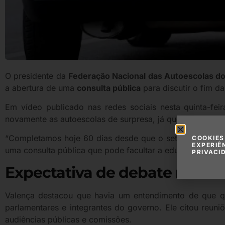
O presidente da
Federação Nacional das Autoescolas do 
a abertura de uma
consulta pública
para discutir o fim d
Em vídeo publicado nas redes sociais nesta quinta-fei
novamente as autoescolas de surpresa, já que desde julh
“Completamos hoje 60 dias desde que o setor foi surpr
COOKIES
EXPERIÊ
uma consulta pública que pode facultar a educação de trâns
PRIVACI
Expectativa de debate no Co
Valença destacou que havia um entendimento de que q
parlamentares e integrantes do governo. Ele citou reun
audiências públicas e comissões.