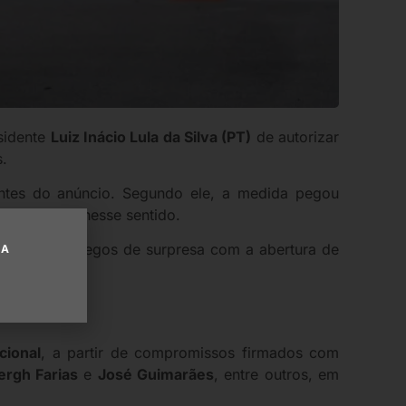
esidente
Luiz Inácio Lula da Silva (PT)
de autorizar
s.
 antes do anúncio. Segundo ele, a medida pegou
do mudanças nesse sentido.
vez, somos pegos de surpresa com a abertura de
UA
cional
, a partir de compromissos firmados com
ergh Farias
e
José Guimarães
, entre outros, em