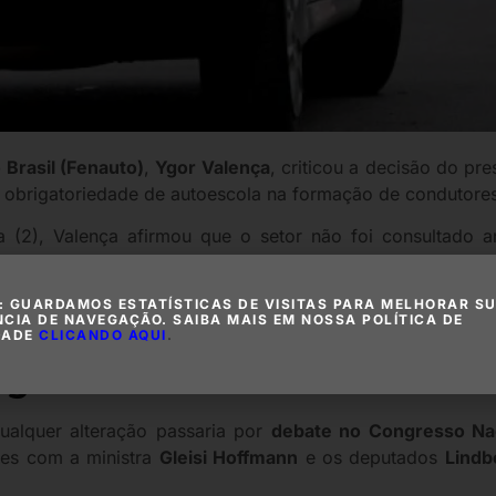
Brasil (Fenauto)
,
Ygor Valença
, criticou a decisão do pr
a obrigatoriedade de autoescola na formação de condutore
ra (2), Valença afirmou que o setor não foi consultado
o o ministro dos Transportes,
Renan Filho
, vinha sinalizan
eendido pelas declarações do ministro. Agora, mais uma 
: GUARDAMOS ESTATÍSTICAS DE VISITAS PARA MELHORAR S
NCIA DE NAVEGAÇÃO. SAIBA MAIS EM NOSSA POLÍTICA DE
ito no Brasil”, disse o dirigente.
DADE
CLICANDO AQUI
.
ngresso
ualquer alteração passaria por
debate no Congresso Na
iões com a ministra
Gleisi Hoffmann
e os deputados
Lindb