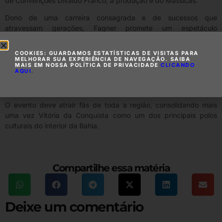
de Convenções Divaldo Franco, a produção é do Massicas.
Dono de uma carreira consagrada e de sucessos que
atravessam gerações, Fagner promete um espetáculo
emocionante, reunindo clássicos que marcaram época,
como
Borbulhas de Amor
,
Deslizes
,
Espumas ao
COOKIES: GUARDAMOS ESTATÍSTICAS DE VISITAS PARA
Vento
e
Canteiros
.
MELHORAR SUA EXPERIÊNCIA DE NAVEGAÇÃO. SAIBA
MAIS EM NOSSA POLÍTICA DE PRIVACIDADE
CLICANDO
AQUI
.
As vendas de ingressos já estão liberadas e podem ser
realizadas por meio da plataforma
@meubilhete
.
O evento deve atrair fãs de toda a região, consolidando mais
uma vez Vitória da Conquista como um dos principais polos
culturais do interior da Bahia.
Compartilhe essa matéria
Deixe um comentário