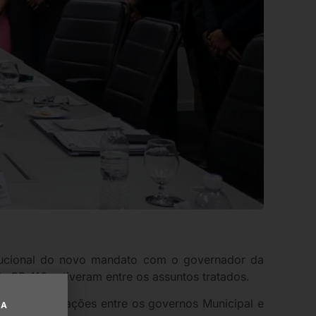
titucional do novo mandato com o governador da
a BR-116 estiveram entre os assuntos tratados.
treitar as relações entre os governos Municipal e
UA