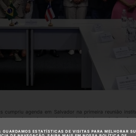
mos cumpriu agenda em Salvador na primeira reunião ins
Matos, o abastecimento de água da cidade e a duplicação d
o Administrativo da Bahia (CAB), em Salvador, e buscou es
: GUARDAMOS ESTATÍSTICAS DE VISITAS PARA MELHORAR S
NCIA DE NAVEGAÇÃO. SAIBA MAIS EM NOSSA POLÍTICA DE