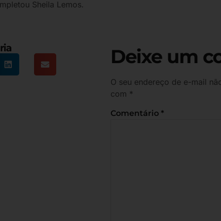
ompletou Sheila Lemos.
ria
Deixe um c
O seu endereço de e-mail não
com
*
Comentário
*