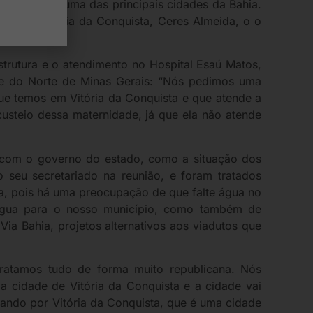
Conquista, uma das principais cidades da Bahia.
aúde de Vitória da Conquista, Ceres Almeida, o o
trutura e o atendimento no Hospital Esaú Matos,
a e do Norte de Minas Gerais: “Nós pedimos uma
ue temos em Vitória da Conquista e que atende a
usteio dessa maternidade, já que ela não atende
o com o governo do estado, como a situação dos
 seu secretariado na reunião, e foram tratados
ta, pois há uma preocupação de que falte água no
 água para o nosso município, como também de
Via Bahia, projetos alternativos aos viadutos que
 “Tratamos tudo de forma muito republicana. Nós
 cidade de Vitória da Conquista e a cidade vai
lhando por Vitória da Conquista, que é uma cidade