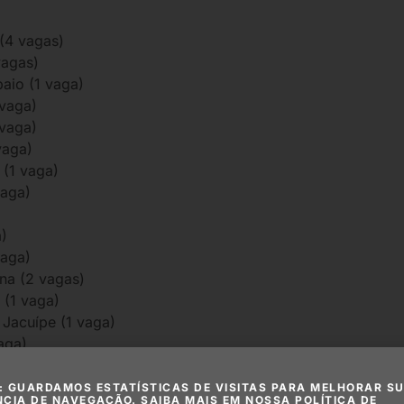
 (4 vagas)
vagas)
aio (1 vaga)
 vaga)
 vaga)
vaga)
 (1 vaga)
vaga)
a)
vaga)
ana (2 vagas)
 (1 vaga)
 Jacuípe (1 vaga)
aga)
 (1 vaga)
quista (2 vagas)
: GUARDAMOS ESTATÍSTICAS DE VISITAS PARA MELHORAR S
NCIA DE NAVEGAÇÃO. SAIBA MAIS EM NOSSA POLÍTICA DE