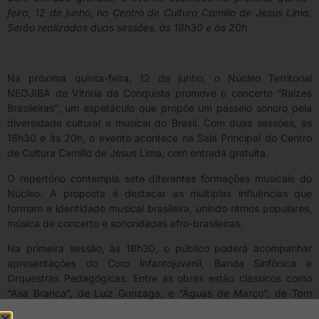
feira, 12 de junho, no Centro de Cultura Camillo de Jesus Lima.
Serão realizadas duas sessões, às 18h30 e às 20h.
Na próxima quinta-feira, 12 de junho, o Núcleo Territorial
NEOJIBA de Vitória da Conquista promove o concerto “Raízes
Brasileiras”, um espetáculo que propõe um passeio sonoro pela
diversidade cultural e musical do Brasil. Com duas sessões, às
18h30 e às 20h, o evento acontece na Sala Principal do Centro
de Cultura Camillo de Jesus Lima, com entrada gratuita.
O repertório contempla sete diferentes formações musicais do
Núcleo. A proposta é destacar as múltiplas influências que
formam a identidade musical brasileira, unindo ritmos populares,
música de concerto e sonoridades afro-brasileiras.
Na primeira sessão, às 18h30, o público poderá acompanhar
apresentações do Coro Infantojuvenil, Banda Sinfônica e
Orquestras Pedagógicas. Entre as obras estão clássicos como
“Asa Branca”, de Luiz Gonzaga, e “Águas de Março”, de Tom
Jobim, além de peças que dialogam com tradições africanas e