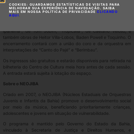
nordestinas, como “Shosholoza” e “Apologia ao Jumento”.
COOKIES: GUARDAMOS ESTATÍSTICAS DE VISITAS PARA
MELHORAR SUA EXPERIÊNCIA DE NAVEGAÇÃO. SAIBA
Já na segunda sessão, às 20h, sobem ao palco a Camerata
MAIS EM NOSSA POLÍTICA DE PRIVACIDADE
CLICANDO
AQUI
.
Carlos Jehovah, o Coro Comunitário e a Orquestra 9 de
Novembro. O programa inclui sucessos como “Garota de
Ipanema”, de Tom Jobim, “Tropicália”, de Caetano Veloso, e
também obras de Heitor Villa-Lobos, Baden Powell e Toquinho. O
encerramento contará com a união do coro e da orquestra em
interpretações de “Canto do Pajé” e “Berimbau”.
Os ingressos são gratuitos e estarão disponíveis para retirada na
bilheteria do Centro de Cultura meia hora antes de cada sessão.
A entrada estará sujeita à lotação do espaço.
Sobre o NEOJIBA
Criado em 2007, o NEOJIBA (Núcleos Estaduais de Orquestras
Juvenis e Infantis da Bahia) promove o desenvolvimento social
por meio da música, beneficiando prioritariamente crianças,
adolescentes e jovens em situação de vulnerabilidade.
O programa é mantido pelo Governo do Estado da Bahia,
vinculado à Secretaria de Justiça e Direitos Humanos, e