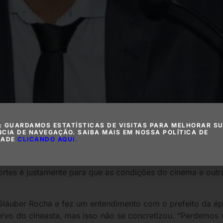
: GUARDAMOS ESTATÍSTICAS DE VISITAS PARA MELHORAR S
NCIA DE NAVEGAÇÃO. SAIBA MAIS EM NOSSA POLÍTICA DE
DADE
CLICANDO AQUI
.
los Dudé (União Brasil) comentou o discurso do profess
Legislativa.
“É algo que precisamos avançar”, opinou. 
portes é justamente para que as condições do cinema e outr
Gláuber Rocha e fez um entendimento com o prefeito da é
rvo do cineasta, mas isso não se concretizou. “Perdemos