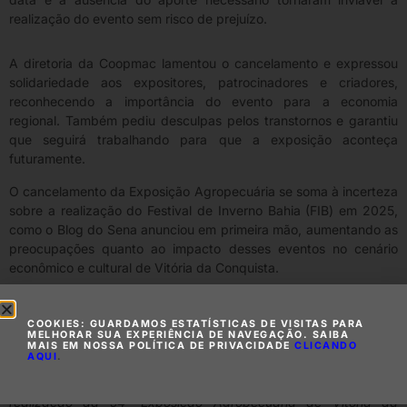
realização do evento sem risco de prejuízo.
A diretoria da Coopmac lamentou o cancelamento e expressou
solidariedade aos expositores, patrocinadores e criadores,
reconhecendo a importância do evento para a economia
regional. Também pediu desculpas pelos transtornos e garantiu
que seguirá trabalhando para que a exposição aconteça
futuramente.
O cancelamento da Exposição Agropecuária se soma à incerteza
sobre a realização do Festival de Inverno Bahia (FIB) em 2025,
como o Blog do Sena anunciou em primeira mão, aumentando as
preocupações quanto ao impacto desses eventos no cenário
econômico e cultural de Vitória da Conquista.
NOTA DA PREFEITURA
COOKIES: GUARDAMOS ESTATÍSTICAS DE VISITAS PARA
Nota à Imprensa
MELHORAR SUA EXPERIÊNCIA DE NAVEGAÇÃO. SAIBA
MAIS EM NOSSA POLÍTICA DE PRIVACIDADE
CLICANDO
AQUI
.
A Prefeitura de Vitória da Conquista informa que mantém
diálogo constante com a diretoria da Coopmac para viabilizar a
realização da 54ª Exposição Agropecuária de Vitória da