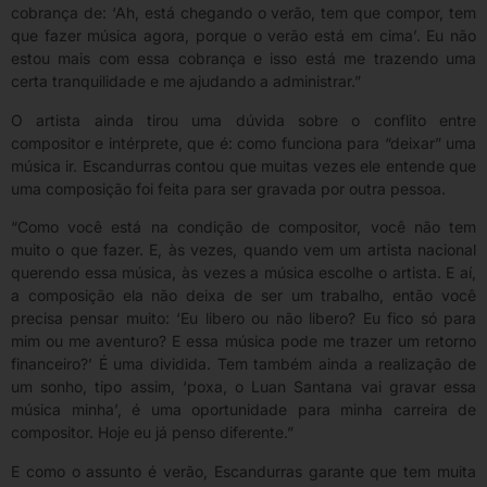
cobrança de: ‘Ah, está chegando o verão, tem que compor, tem
que fazer música agora, porque o verão está em cima’. Eu não
estou mais com essa cobrança e isso está me trazendo uma
certa tranquilidade e me ajudando a administrar.”
O artista ainda tirou uma dúvida sobre o conflito entre
compositor e intérprete, que é: como funciona para “deixar” uma
música ir. Escandurras contou que muitas vezes ele entende que
uma composição foi feita para ser gravada por outra pessoa.
“Como você está na condição de compositor, você não tem
muito o que fazer. E, às vezes, quando vem um artista nacional
querendo essa música, às vezes a música escolhe o artista. E aí,
a composição ela não deixa de ser um trabalho, então você
precisa pensar muito: ‘Eu libero ou não libero? Eu fico só para
mim ou me aventuro? E essa música pode me trazer um retorno
financeiro?’ É uma dividida. Tem também ainda a realização de
um sonho, tipo assim, ‘poxa, o Luan Santana vai gravar essa
música minha’, é uma oportunidade para minha carreira de
compositor. Hoje eu já penso diferente.”
E como o assunto é verão, Escandurras garante que tem muita