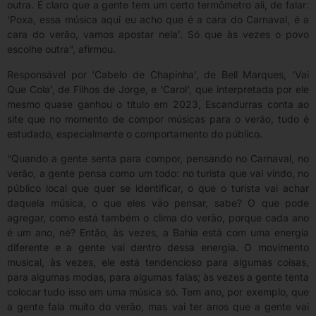
outra. É claro que a gente tem um certo termômetro ali, de falar:
‘Poxa, essa música aqui eu acho que é a cara do Carnaval, é a
cara do verão, vamos apostar nela’. Só que às vezes o povo
escolhe outra”, afirmou.
Responsável por ‘Cabelo de Chapinha’, de Bell Marques, ‘Vai
Que Cola’, de Filhos de Jorge, e ‘Carol’, que interpretada por ele
mesmo quase ganhou o título em 2023, Escandurras conta ao
site que no momento de compor músicas para o verão, tudo é
estudado, especialmente o comportamento do público.
“Quando a gente senta para compor, pensando no Carnaval, no
verão, a gente pensa como um todo: no turista que vai vindo, no
público local que quer se identificar, o que o turista vai achar
daquela música, o que eles vão pensar, sabe? O que pode
agregar, como está também o clima do verão, porque cada ano
é um ano, né? Então, às vezes, a Bahia está com uma energia
diferente e a gente vai dentro dessa energia. O movimento
musical, às vezes, ele está tendencioso para algumas coisas,
para algumas modas, para algumas falas; às vezes a gente tenta
colocar tudo isso em uma música só. Tem ano, por exemplo, que
a gente fala muito do verão, mas vai ter anos que a gente vai