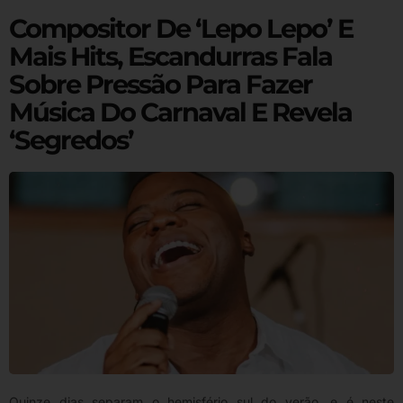
Compositor De ‘Lepo Lepo’ E
Mais Hits, Escandurras Fala
Sobre Pressão Para Fazer
Música Do Carnaval E Revela
‘segredos’
Quinze dias separam o hemisfério sul do verão, e é neste