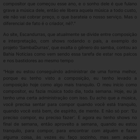
compositor que começou esse ano, e o sonho dele é que fulano
grave a música dele, então ele libera aquela música a todo custo,
ele não vai cobrar preço, o que barateia o nosso serviço. Mas o
diferencial de fato é o criador, né?.”
Ao site, Escandurras, que atualmente se divide entre composição
e interpretação, com shows rodando o país, a exemplo do
projeto ‘SambaDurras’, que exalta o gênero do samba, contou ao
Bahia Notícias como vem sendo essa tarefa de estar nos palcos
e nos bastidores ao mesmo tempo
“Hoje eu estou conseguindo administrar de uma forma melhor,
porque eu tenho visto a composição, eu tenho levado a
composição hoje como algo mais tranquilo. O meu início como
compositor, eu fazia música todo dia, toda semana. Hoje, eu já
tenho uma certa administração com isso. Eu acho que a música,
você precisa sentar para compor quando você está tranquilo,
quando você está bem, de espírito, de mente. E não só por: ‘Eu
preciso compor, eu preciso fazer’. E agora eu tenho shows no
final de semana, então aproveito a semana, quando eu estou
tranquilo, para compor, para encontrar com alguém e fazer
alguma coisa, às vezes eu faço sozinho, mas sem aquela