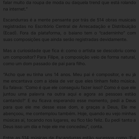
falar muito da roupa de moda ou daquela trend que está rolando
na internet.”
Escandurras é a mente pensante por trás de 514 obras musicais
registradas no Escritório Central de Arrecadação e Distribuição
(Ecad). Fora da plataforma, o baiano tem o “caderninho” com
suas composições que ainda serão registradas devidamente.
Mas a curiosidade que fica é: como o artista se descobriu como
um compositor? Para Filipe, a composição veio de forma natural,
como um dom passado de pai para filho.
“Acho que eu tinha uns 14 anos. Meu pai é compositor, e eu já
me encantava com a ideia de ver que eles tinham feito música.
Eu falava: ‘Como é que ele conseguiu fazer isso? Como é que ele
juntou uma palavra na outra aqui e agora as pessoas estão
cantando?’ E eu ficava esperando esse momento, pedi a Deus
para que ele me desse esse dom, e graças a Deus, Ele me
abençoou, me contemplou também. Hoje, quando eu vejo minhas
músicas aí, tocando nos lugares, eu fico tão feliz. Eu pedi tanto a
Deus isso um dia e hoje ele me concedeu”, conta.
Entre as 514 músicas de Escandurras estão sucessos como ‘Fui