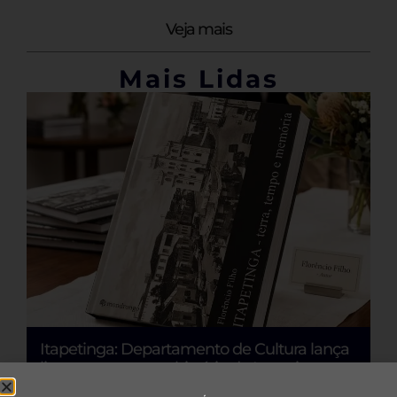
Veja mais
Mais Lidas
Itapetinga: Departamento de Cultura lança
R
livro que resgata a história de Itapetinga
e
com apoio da PNAB