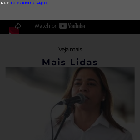
DADE
CLICANDO AQUI
.
Veja mais
Mais Lidas