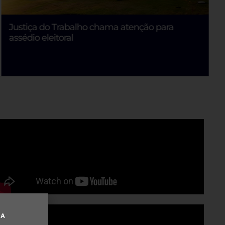
Vigilância Sanitária apreende mais de mil
barras de chocolate e mais de 3 mil bebidas
vencidas em depósito no bairro Brasil
UA