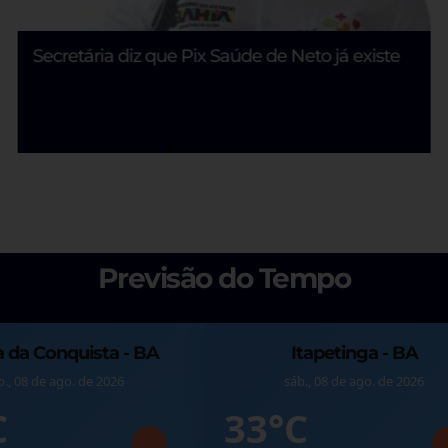
Mobiliza cobra inclusão de Carlos Sodré nas
pesquisas eleitorais para o Senado na Bahia
Previsão do Tempo
 - BA
Itacaré - BA
go. de 2026
sáb., 08 de ago. de 2026
27°C