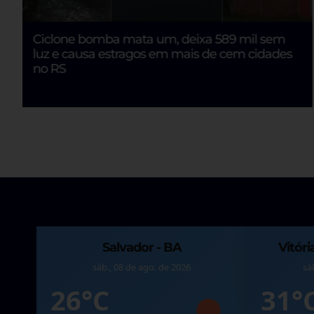
Secretária diz que Pix Saúde de Neto já existe
Itabuna - BA
Ilhéus
sáb., 08 de ago. de 2026
sáb., 08 de a
32°C
28°C