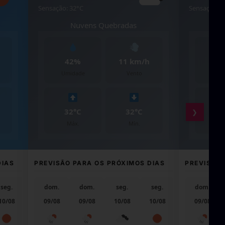
Sensação: 29°C
Sensação: 32°C
Céu Limpo
Nuvens D
71%
31 km/h
32%
Umidade
Vento
Umidade
27°C
27°C
33°C
❯
Máx.
Mín.
Máx.
PREVISÃO PARA OS PRÓXIMOS DIAS
PREVISÃO PARA OS
ter.
dom.
dom.
seg.
seg.
ter.
dom.
dom.
11/08
09/08
09/08
10/08
10/08
11/08
09/08
09/08