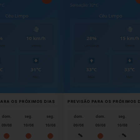
Sensação: 28°C
ispersas
Céu Pouco Nublado
16 km/h
68%
17 km/h
Vento
Umidade
Vento
28°C
27°C
27°C
Mín.
Máx.
Mín.
 PRÓXIMOS DIAS
PREVISÃO PARA OS PRÓXIMOS DIAS
seg.
seg.
ter.
dom.
dom.
seg.
seg.
10/08
10/08
11/08
09/08
09/08
10/08
10/08