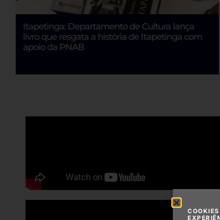
Republicanos confirma neutralidade na eleição
e amplia isolamento de Flávio
COOKIES
EXPERIÊ