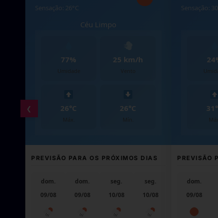
Sensação: 32°C
Sensação: 29°C
Nuvens Quebradas
Nuvens D
42%
11 km/h
61%
Umidade
Vento
Umidade
32°C
32°C
28°C
❮
Máx.
Mín.
Máx.
PREVISÃO PARA OS PRÓXIMOS DIAS
PREVISÃO PARA OS
ter.
dom.
dom.
seg.
seg.
ter.
dom.
dom.
11/08
09/08
09/08
10/08
10/08
11/08
09/08
09/08