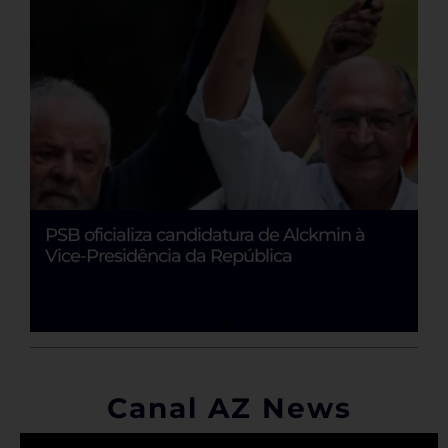
PSB oficializa candidatura de Alckmin à
L
Vice-Presidência da República
A
Canal AZ News