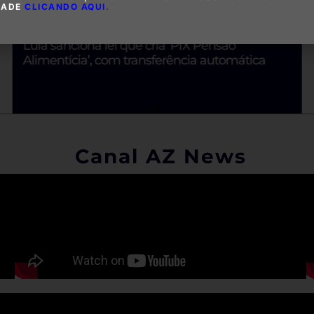
DADE
CLICANDO AQUI
.
Lula sanciona lei que cria ‘PIX Pensão
Alimentícia’, com transferência automática
Canal AZ News