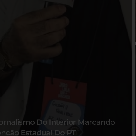
ornalismo Do Interior Marcando
nção Estadual Do PT