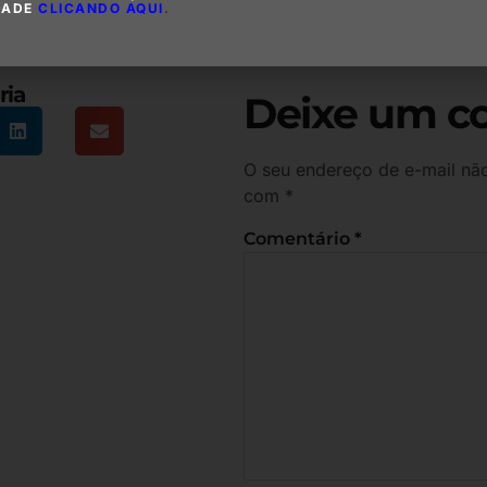
DADE
CLICANDO AQUI
.
ria
Deixe um c
O seu endereço de e-mail não
com
*
Comentário
*