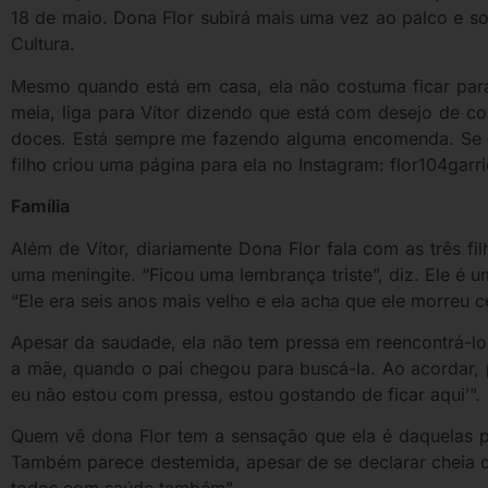
18 de maio. Dona Flor subirá mais uma vez ao palco e so
Cultura.
Mesmo quando está em casa, ela não costuma ficar parad
meia, liga para Vítor dizendo que está com desejo de c
doces. Está sempre me fazendo alguma encomenda. Se dei
filho criou uma página para ela no Instagram: flor104garr
Família
Além de Vítor, diariamente Dona Flor fala com as três fil
uma meningite. “Ficou uma lembrança triste”, diz. Ele é
“Ele era seis anos mais velho e ela acha que ele morreu c
Apesar da saudade, ela não tem pressa em reencontrá-l
a mãe, quando o pai chegou para buscá-la. Ao acordar, p
eu não estou com pressa, estou gostando de ficar aqui’”.
Quem vê dona Flor tem a sensação que ela é daquelas 
Também parece destemida, apesar de se declarar cheia d