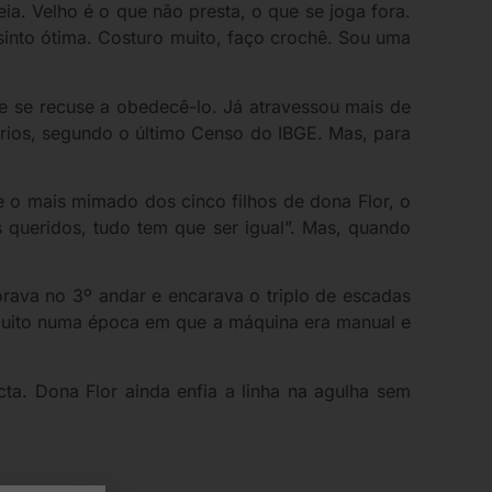
ia. Velho é o que não presta, o que se joga fora.
 sinto ótima. Costuro muito, faço crochê. Sou uma
e se recuse a obedecê-lo. Já atravessou mais de
ários, segundo o último Censo do IBGE. Mas, para
 e o mais mimado dos cinco filhos de dona Flor, o
s queridos, tudo tem que ser igual”. Mas, quando
orava no 3º andar e encarava o triplo de escadas
va muito numa época em que a máquina era manual e
cta. Dona Flor ainda enfia a linha na agulha sem