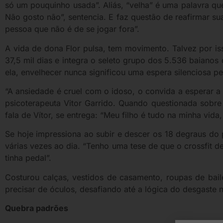
só um pouquinho usada”. Aliás, “velha” é uma palavra que
Não gosto não”, sentencia. E faz questão de reafirmar su
pessoa que não é de se jogar fora”.
A vida de dona Flor pulsa, tem movimento. Talvez por i
37,5 mil dias e integra o seleto grupo dos 5.536 baiano
ela, envelhecer nunca significou uma espera silenciosa pe
“A ansiedade é cruel com o idoso, o convida a esperar a 
psicoterapeuta Vitor Garrido. Quando questionada sobre 
fala de Vítor, se entrega: “Meu filho é tudo na minha vida,
Se hoje impressiona ao subir e descer os 18 degraus do 
várias vezes ao dia. “Tenho uma tese de que o crossfit d
tinha pedal”.
Costurou calças, vestidos de casamento, roupas de baile
precisar de óculos, desafiando até a lógica do desgaste 
Quebra padrões