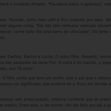
ltará o vozeirão afinado. “Ela adora palco e aplausos”, en
a. “Acordo, tomo meu café e fico rodando por aqui. Sento
omer alguma coisa. “Ela não tem nenhuma restrição aliment
xar, come todo dia uma barra de chocolate”. De tanto que 
ido.
has: Delfina, Marize e Lucila. O outro filho, Roberto, mor
 uma das saudades de dona Flor. A outra é do marido, o esp
edo, aos 79 anos”.
o. O filho conta que teve um sonho com o pai que o deix
ensou no significado que poderia ter e ficou em dúvida se
pessoas sem preocupação, embora confesse que se preoc
e medos. Entre eles, o de morrer. Um dia feliz pra ela é 