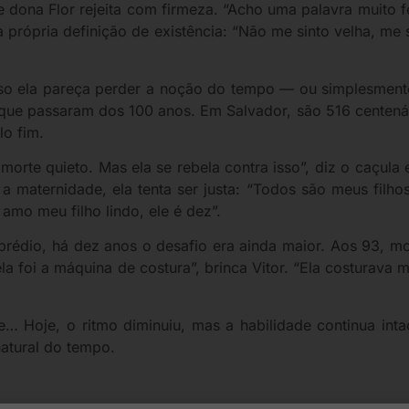
 dona Flor rejeita com firmeza. “Acho uma palavra muito fe
a própria definição de existência: “Não me sinto velha, me
sso ela pareça perder a noção do tempo — ou simplesment
s que passaram dos 100 anos. Em Salvador, são 516 centen
lo fim.
morte quieto. Mas ela se rebela contra isso”, diz o caçula
a maternidade, ela tenta ser justa: “Todos são meus filho
 amo meu filho lindo, ele é dez”.
prédio, há dez anos o desafio era ainda maior. Aos 93, m
ela foi a máquina de costura”, brinca Vitor. “Ela costura
… Hoje, o ritmo diminuiu, mas a habilidade continua inta
natural do tempo.