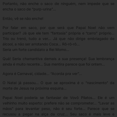
Portanto, não enche o saco de ninguém, nem impede que se
encha o saco de “purp-urina”…
Então, vê se não enche!
Por falar em saco, por que será que Papai Noel não vem
participar? Já que ele tem “fantasia” própria e “carro” próprio…
Trio ou trenó, tudo a ver… Já que não dirige embriagado de
álcool, a não ser arrotando Coca… Rô-rô-rô…
Seria um forte candidato a Rei Momo…
Quá! Seria chamantiva demais a sua presença! Sua lembrança
ainda é muito recente… Sua mentira parece que foi ontem…
Agora é Carnaval, cidade… “Acorda pra ver”…
O Natal já passou… O que se aproxima é o “nascimento” da
morte de Jesus na próxima esquina…
Papai Noel poderia se fantasiar de Vovô Pilatos… Ele é um
velhinho muito esperto: prefere não se comprometer… “Lavar as
mãos” para levantar peso, não é seu forte… Parece que se
recusou a pegar na alça da cruz… Seu saco é mais leve e