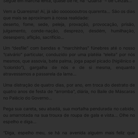
Segue em marcha lenta, quase de ré, na “Quarta” – de Cinzas…
Vem a Quaresma! Aí, já são oooooooutros quarenta… São os dias
que mais se aproximam à nossa realidade:
deserto, fome, sede, peleja, provação, provocação, prisão,
julgamento, conde-nação, desprezo, desdém, humilhação,
desespero, aflição, sacrifício…
Um “desfile” com bandas e “marchinhas” fúnebres até o nosso
“calvário” particular, conduzido por uma platéia “eleita” por nós
mesmos, que assovia, bate palma, joga papel picado (higiênico e
“colorido”), gargalha de nós e de si mesma, enquanto
atravessamos a passarela da lama…
Uma distração de quatro dias, por ano, em troca do destrato de
quatro anos de festa de “arromba”, diária, no Baile de Máscaras
no Palácio do Governo…
Pega sua careta, seu abadá, sua mortalha pendurada no cabide,
ou amarrotada na sua trouxa de roupa de gala e vista… Olhe no
espelho e diga…
“Diga, espelho meu, se há na avenida alguém mais feliz que