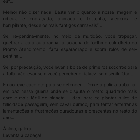
eu”…
Melhor não dizer nada! Basta ver o quanto a nossa imagem é
ridícula e engraçada; animada e tristonha; alegórica e
horripilante, desde os mais “antigos carnavais”…
Se, re-pentina-mente, no meio da multidão, você tropeçar,
quebrar a cara ou arranhar a bolacha do joelho e cair direto no
Pronto Atendimento, falta esparadrapo e sobra rolos de ser-
pentina…
Se, por precaução, você levar a bolsa de primeiros socorros para
a folia, vão levar sem você perceber e, talvez, sem sentir “dor”…
E não leve cacetete para se defender… Deixe a polícia trabalhar
em paz nessa guerra onde se disputa o metro quadrado mais
caro e mais fértil do planeta – ideal para se plantar pulos de
felicidade passageira, sem cavar buraco, para tentar enterrar as
lamentações e frustrações duradouras e crescentes no resto do
ano…
Ânimo, galera!
Levanta a cabeça!