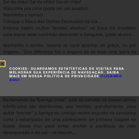
Sai do chão! Sai do chão! Sai do chão!
Mãozinha pra cima (pode ser um assalto)!
Mantenha o sorriso!
Coloque o Bloco dos Dentes Escovados na rua…
Embora hajam muitas “janelas abertas” na boca do brasileiro
para espiar esse caminhão descendo a banguela, goela abaixo…
Mantenha o sorriso, mesmo se você apanhar de graça, ou por
engano… Que diferença faz o engano de se levar uma surra no
meio do povão, entre esses poucos dias, para um povo que vive
enganado o tempo todo?!
COOKIES: GUARDAMOS ESTATÍSTICAS DE VISITAS PARA
MELHORAR SUA EXPERIÊNCIA DE NAVEGAÇÃO. SAIBA
Fazer o quê…
MAIS EM NOSSA POLÍTICA DE PRIVACIDADE
CLICANDO
AQUI
.
Reclamar às autoridades?
Elas têm mais o que fazer!
Reclamando de “barriga cheia”, pois as cartelas de preservativos
lubrificados são distribuídas, aos montes, gratuitamente, para
evitar “encher” a barriga do umbigo recém exposto na camisinha
curta e estampada de uma adolescente de primeira viagem na
boleia desse trio; para evitar encher a paciência da mãe
desesperada e do pai – se houver…