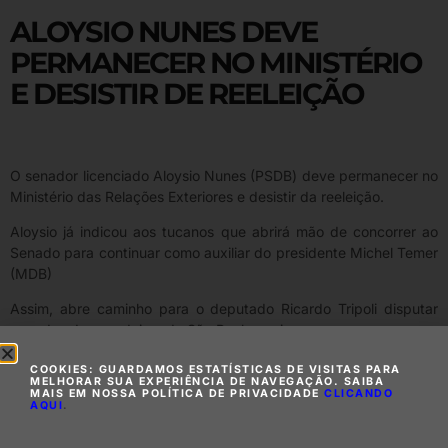
ALOYSIO NUNES DEVE
PERMANECER NO MINISTÉRIO
E DESISTIR DE REELEIÇÃO
O senador licenciado Aloysio Nunes (PSDB) deve permanecer no
Ministério das Relações Exteriores e desistir da reeleição.
Aloysio já indicou aos tucanos que abrirá mão de concorrer ao
Senado para continuar como auxiliar do presidente Michel Temer
(MDB)
Assim, abre caminho para o deputado Ricardo Tripoli disputar
uma das duas cadeiras de São Paulo em jogo.
COOKIES: GUARDAMOS ESTATÍSTICAS DE VISITAS PARA
MELHORAR SUA EXPERIÊNCIA DE NAVEGAÇÃO. SAIBA
MAIS EM NOSSA POLÍTICA DE PRIVACIDADE
CLICANDO
AQUI
.
Compartilhe essa matéria