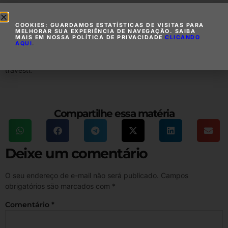
Já na rede social, Frota escreveu: “Quando eu comia a Claudia
Raia ela era legal e se comportava como mulher. Foram 5 bons
COOKIES: GUARDAMOS ESTATÍSTICAS DE VISITAS PARA
anos. Hoje é ela que come o marido então ficou assim”.
MELHORAR SUA EXPERIÊNCIA DE NAVEGAÇÃO. SAIBA
MAIS EM NOSSA POLÍTICA DE PRIVACIDADE
CLICANDO
AQUI
.
Em outra publicação, ele compartilhou a capa de uma revista da
época em que namorava Claudia Raia e comparou a atriz a uma
travesti.
Compartilhe essa matéria
Deixe um comentário
O seu endereço de e-mail não será publicado.
Campos
obrigatórios são marcados com
*
Comentário
*