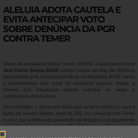
ALELUIA ADOTA CAUTELA E
EVITA ANTECIPAR VOTO
SOBRE DENÚNCIA DA PGR
CONTRA TEMER
Aliado do presidente Michel Temer (PMDB), o deputado federal
José Carlos Aleluia (DEM)
adotou cautela ao falar da denúncia
apresentada pela Procuradoria-Geral da República (PGR) contra
o peemedebista pelo crime de corrupção passiva. Agora, a
Câmara dos Deputados deverá autorizar ou negar a
continuidade do processo.
Em entrevista , o democrata disse que vai ler a denúncia, ouvir o
áudio de Joesley Batista, dono da JBS, em conversa com Temer
e ver o que a defesa do presidente da República vai argumentar
para, depois, tomar posição. “Os detalhes que aparecem no
áudio são preocupantes, portanto, devem ser avaliados. Nós