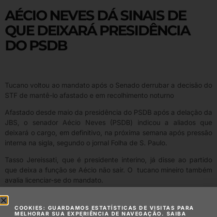
AÉCIO NEVES DÁ SINAIS DE
QUE DEIXARÁ PRESIDÊNCIA
DO PSDB
Tucano voltou ao mandato após o Senado derrubar a decisão do
STF de mantê-lo afastado e em recolhimento noturno
Afastado desde maio da presidência do PSDB após a delação da
JBS, o senador Aécio Neves (PSDB) indicou a aliados que
deixará o cargo, em definitivo, na próxima semana após pressão
interna na sigla, segundo o jornal Folha de S. Paulo.
Tasso Jereissati, que é presidente interino, já disse ao partido
que deixa a função se Aécio não sair. O tucano mineiro também
avalia licenciar-se do mandato.
Na última terça-feira (17), Aécio foi reconduzido ao mandato
após o Senado derrubar a decisão do Supremo Tribunal Federal
COOKIES: GUARDAMOS ESTATÍSTICAS DE VISITAS PARA
MELHORAR SUA EXPERIÊNCIA DE NAVEGAÇÃO. SAIBA