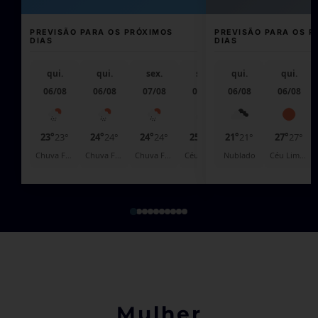
PREVISÃO PARA OS PRÓXIMOS
PREVISÃO PARA OS P
DIAS
DIAS
qui.
qui.
sex.
sex.
qui.
sáb.
qui.
06/08
06/08
07/08
07/08
06/08
08/08
06/08
23°
23°
24°
24°
24°
24°
25°
25°
21°
25°
21°
25°
27°
27°
Chuva Fraca
Chuva Fraca
Chuva Fraca
Céu Pouco Nublado
Nublado
Chuva Fraca
Céu Limpo
Mulher