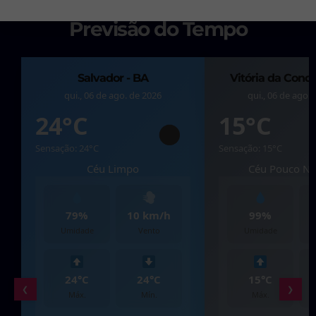
Previsão do Tempo
Salvador - BA
Vitória da Conqu
qui., 06 de ago. de 2026
qui., 06 de ago.
24°C
15°C
Sensação: 24°C
Sensação: 15°C
Céu Limpo
Céu Pouco Nu
79%
10 km/h
99%
Umidade
Vento
Umidade
24°C
24°C
15°C
❮
❯
Máx.
Mín.
Máx.