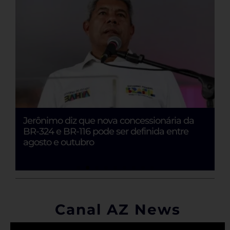
Jerônimo diz que nova concessionária da
E
BR-324 e BR-116 pode ser definida entre
Ju
o
agosto e outubro
Canal AZ News